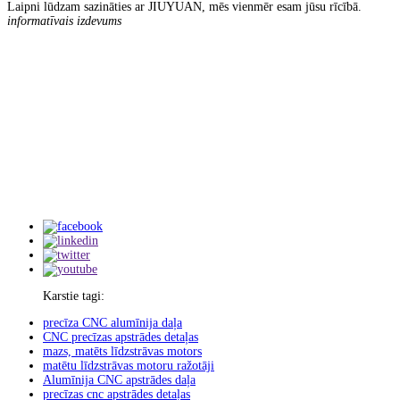
Laipni lūdzam sazināties ar JIUYUAN, mēs vienmēr esam jūsu rīcībā.
informatīvais izdevums
Karstie tagi:
precīza CNC alumīnija daļa
CNC precīzas apstrādes detaļas
mazs, matēts līdzstrāvas motors
matētu līdzstrāvas motoru ražotāji
Alumīnija CNC apstrādes daļa
precīzas cnc apstrādes detaļas