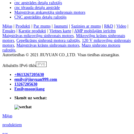
cnc apstrādes detaļu ražotājs
cnc tērauda detaļu apstrāde
Maiņstrāvas atskaņotāja sinhronais motors
CNC apstrādāto detaļu ražotājs
Mājas
|
Produkti
|
Par mums
|
Jaunumi
|
Sazinies ar mums
|
R&D
|
Video
|
Emuārs
|
Karstie produkti
|
Vietnes karte
|
AMP mobilajām ierīcēm
Maiņstrāvas mikroviļņu sinhronais motors
,
Mikroviļņu krāsns sinhronais
motors
,
Cepeškrāsns sinhronā motora ražotājs
,
120 V mikroviļņu sinhronais
motors
,
Maiņstrāvas krāsns sinhronais motors
,
Mazo sinhrono motoru
ražotājs
,
Autortiesības © 2021 JIUYUAN CO.,LTD. Visas tiesības aizsargātas.
Atbalstīts IPv6 tīkls
+8613267205630
emily@jiuyuan999.com
13267205630
Emilymoonjiang
Skenēt uz wechat:
Mājas
produktiem
par