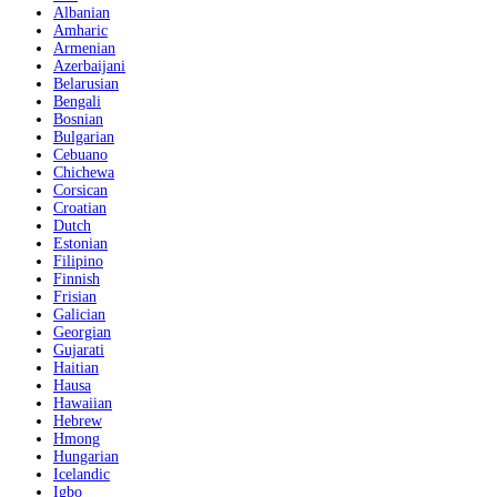
Albanian
Amharic
Armenian
Azerbaijani
Belarusian
Bengali
Bosnian
Bulgarian
Cebuano
Chichewa
Corsican
Croatian
Dutch
Estonian
Filipino
Finnish
Frisian
Galician
Georgian
Gujarati
Haitian
Hausa
Hawaiian
Hebrew
Hmong
Hungarian
Icelandic
Igbo