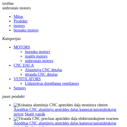
izvēlne
sinhronais motors
Mājas
Produkti
motors
bezsuku motors
Kategorijas
MOTORS
bezsuku motors
matēts motors
sinhronais motors
CNC DAĻA
Alumīnija CNC detaļas
tērauda CNC detaļas
VENTILATORS
Līdzstrāvas dzesēšanas ventilators
Sensors
jauni produkti
Anodētas CNC alumīnija apstrādes daļas kamerai/automātiskajai
ierīcei
Skatīt vairāk
Anodētas CNC alumīnija apstrādes daļas kamerai/automātiskajai