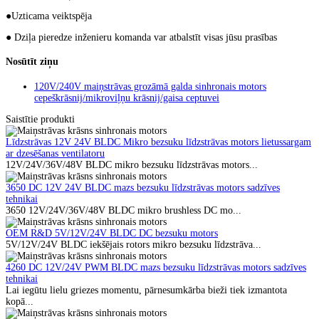
●Uzticama veiktspēja
● Dziļa pieredze inženieru komanda var atbalstīt visas jūsu prasības
Nosūtīt ziņu
120V/240V maiņstrāvas grozāmā galda sinhronais motors
cepeškrāsnij/mikroviļņu krāsnij/gaisa ceptuvei
Saistītie produkti
Līdzstrāvas 12V 24V BLDC Mikro bezsuku līdzstrāvas motors lietussargam
ar dzesēšanas ventilatoru
12V/24V/36V/48V BLDC mikro bezsuku līdzstrāvas motors...
3650 DC 12V 24V BLDC mazs bezsuku līdzstrāvas motors sadzīves
tehnikai
3650 12V/24V/36V/48V BLDC mikro brushless DC mo...
OEM R&D 5V/12V/24V BLDC DC bezsuku motors
5V/12V/24V BLDC iekšējais rotors mikro bezsuku līdzstrāva...
4260 DC 12V/24V PWM BLDC mazs bezsuku līdzstrāvas motors sadzīves
tehnikai
Lai iegūtu lielu griezes momentu, pārnesumkārba bieži tiek izmantota
kopā...