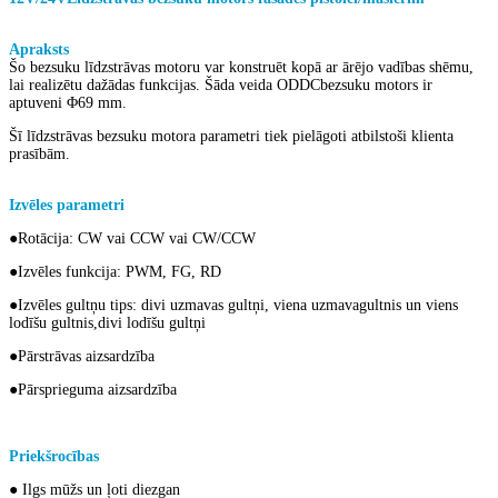
Apraksts
no ārējā rotora bez sukām
DC
motors
Šo bezsuku līdzstrāvas motoru var konstruēt kopā ar ārējo vadības shēmu,
lai realizētu dažādas funkcijas. Šāda veida OD
DC
bezsuku motors ir
aptuveni Φ69 mm.
Šī līdzstrāvas bezsuku motora parametri tiek pielāgoti atbilstoši klienta
prasībām.
Izvēles parametri
no
t
viņa
pastāvīgā magnēta BLDC bezsuku motors
●Rotācija: CW vai CCW vai CW/CCW
●
Izvēles funkcija: PWM, FG, RD
●Izvēles gultņu tips: divi uzmavas gultņi, viena uzmava
gultnis un viens
lodīšu gultnis,
divi lodīšu gultņi
●
Pārstrāvas aizsardzība
●
Pārsprieguma aizsardzība
Priekšrocības
no
mi
cro
DC bezsuku motors
● Ilgs mūžs un ļoti diezgan