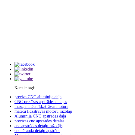
Karstie tagi:
precīza CNC alumīnija daļa
CNC precīzas apstrādes detaļas
mazs, matēts līdzstrāvas motors
matētu līdzstrāvas motoru ražotāji
Alumīnija CNC apstrādes daļa
precīzas cnc apstrādes detaļas
cnc apstrādes detaļu ražotājs
cnc tērauda detaļu apstrāde