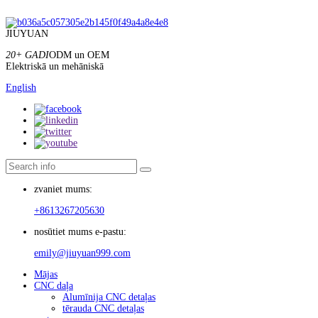
JIUYUAN
20+ GADI
ODM un OEM
Elektriskā un mehāniskā
English
zvaniet mums:
+8613267205630
nosūtiet mums e-pastu:
emily@jiuyuan999.com
Mājas
CNC daļa
Alumīnija CNC detaļas
tērauda CNC detaļas