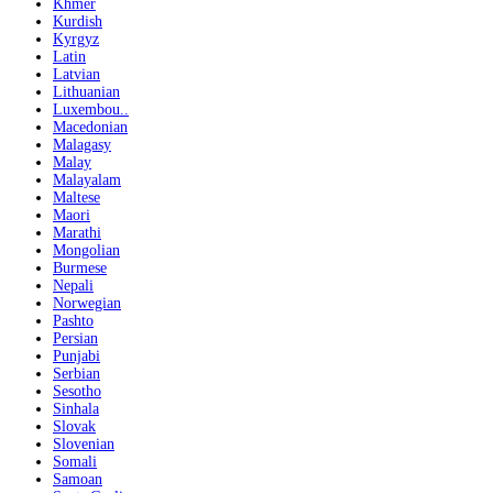
Khmer
Kurdish
Kyrgyz
Latin
Latvian
Lithuanian
Luxembou..
Macedonian
Malagasy
Malay
Malayalam
Maltese
Maori
Marathi
Mongolian
Burmese
Nepali
Norwegian
Pashto
Persian
Punjabi
Serbian
Sesotho
Sinhala
Slovak
Slovenian
Somali
Samoan