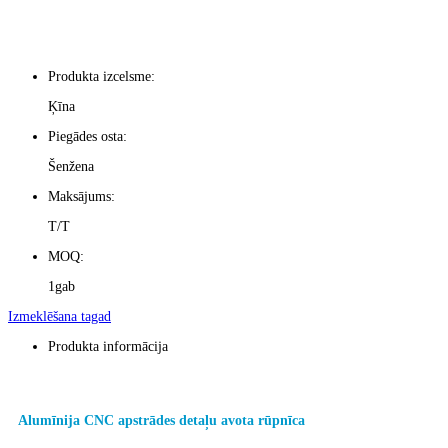
Produkta izcelsme:
Ķīna
Piegādes osta:
Šenžena
Maksājums:
T/T
MOQ:
1gab
Izmeklēšana tagad
Produkta informācija
Alumīnija CNC apstrādes detaļu avota rūpnīca