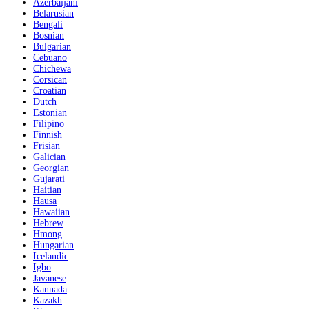
Azerbaijani
Belarusian
Bengali
Bosnian
Bulgarian
Cebuano
Chichewa
Corsican
Croatian
Dutch
Estonian
Filipino
Finnish
Frisian
Galician
Georgian
Gujarati
Haitian
Hausa
Hawaiian
Hebrew
Hmong
Hungarian
Icelandic
Igbo
Javanese
Kannada
Kazakh