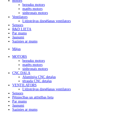
motors
bezsuku motors
matēts motors
sinhronais motors
Ventilators
Līdzstrāvas dzesēšanas ventilators
Sensors
R&D LIETA
Par mums
Jaunumi
Sazinies ar mums
Mājas
MOTORS
bezsuku motors
matēts motors
sinhronais motors
CNC DAĻA
Alumīnija CNC detaļas
tērauda CNC detaļas
VENTILATORS
Līdzstrāvas dzesēšanas ventilators
Sensors
Pētniecības un attīstības lieta
Par mums
Jaunumi
Sazinies ar mums