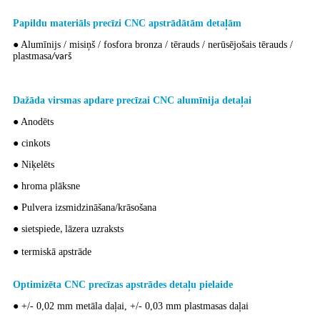
Papildu materiāls precīzi CNC apstrādātām detaļām
● Alumīnijs / misiņš / fosfora bronza / tērauds / nerūsējošais tērauds /
plastmasa
/varš
Dažāda virsmas apdare precīzai CNC alumīnija detaļai
● Anodēts
● cinkots
● Niķelēts
● hroma plāksne
● Pulvera izsmidzināšana/krāsošana
● sietspiede
lāzera uzraksts
,
● termiskā apstrāde
Optimizēta CNC precīzas apstrādes detaļu pielaide
● +/- 0,02 mm metāla daļai, +/- 0,03 mm plastmasas daļai