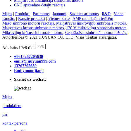
Maiņstrāvas atskaņotāja sinhronais motors
CNC apstrādāto detaļu ražotājs
Mājas
|
Produkti
|
Par mums
|
Jaunumi
|
Sazinies ar mums
|
R&D
|
Video
|
Emuārs
|
Karstie produkti
|
Vietnes karte
|
AMP mobilajām ierīcēm
Mazo sinhrono motoru ražotājs
,
Maiņstrāvas mikroviļņu sinhronais motors
,
Maiņstrāvas krāsns sinhronais motors
,
120 V mikroviļņu sinhronais motors
,
Mikroviļņu krāsns sinhronais motors
,
Cepeškrāsns sinhronā motora ražotājs
,
Autortiesības © 2021 JIUYUAN CO.,LTD. Visas tiesības aizsargātas.
Atbalstīts IPv6 tīkls
+8613267205630
emily@jiuyuan999.com
13267205630
Emilymoonjiang
Skenēt uz wechat:
Mājas
produktiem
par
kontaktpersona