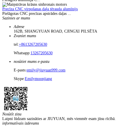
Precīza CNC virpošanas daļa tērauda alumīnijs
Pielāgotas CNC precīzas apstrādes daļas ...
Sazinies ar mums
Adrese
162B, SHANGYUAN ROAD, CJINGXI PILSĒTA
Zvaniet mums
tel:
+8613267205630
Whatsapp:
13267205630
nosūtiet mums e-pastu
E-pasts:
emily@jiuyuan999.com
Skype:
Emilymoonjiang
Nosūtīt ziņu
Laipni lūdzam sazināties ar JIUYUAN, mēs vienmēr esam jūsu rīcībā.
informatīvais izdevums