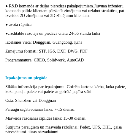
● R&D komanda ar dziļas pieredzes pakalpojumiem.Jiuyuan inženieru
komanda palīdz klientam pārskatīt zīmējumu vai uzlabot struktūru, pat
izveidot 2D zīmējumu vai 3D zīmējumu klientam.
● avota rūpnīca
●creditable ražotājs un piedāvā citātu 24-36 stundu laikā
Izcelsmes vieta: Dongguan, Guangdong, Ķīna
Zīmējumu formāti: STP, IGS, DXF, DWG, PDF
Programmatūra: CREO, Solidwork, AutoCAD
Iepakojums un piegāde
Sīkāka informācija par iepakojumu: Gofrēta kartona kārba, koka palete,
koka paneļu palete vai palete ar gofrētā papīra stūri.
Osta: Shenzhen vai Dongguan
Paraugu sagatavošanas laiks: 7-15 dienas.
Masveida ražošanas izpildes laiks: 15-30 dienas.
Sūtījums paraugiem un masveida ražošanai: Fedex, UPS, DHL, gaisa
pārvadājumi, jūras pārvadājumi.