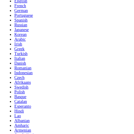
English
French
German
Portuguese
Spanish
Russian
Japanese
Korean
Arabic
Irish
Greek
Turkish
Italian
Danish
Romanian
Indonesian
Czech
Afrikaans
Swedish
Polish
Basque
Catalan
Esperanto
Hindi
Lao
Albanian
Amharic
Armenian