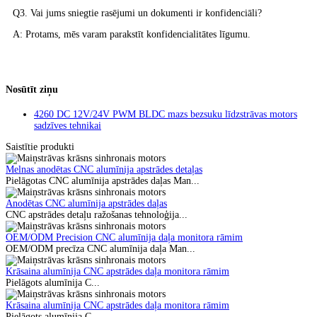
Q3. Vai jums sniegtie rasējumi un dokumenti ir konfidenciāli?
A: Protams, mēs varam parakstīt konfidencialitātes līgumu.
Nosūtīt ziņu
4260 DC 12V/24V PWM BLDC mazs bezsuku līdzstrāvas motors
sadzīves tehnikai
Saistītie produkti
Melnas anodētas CNC alumīnija apstrādes detaļas
Pielāgotas CNC alumīnija apstrādes daļas Man...
Anodētas CNC alumīnija apstrādes daļas
CNC apstrādes detaļu ražošanas tehnoloģija...
OEM/ODM Precision CNC alumīnija daļa monitora rāmim
OEM/ODM precīza CNC alumīnija daļa Man...
Krāsaina alumīnija CNC apstrādes daļa monitora rāmim
Pielāgots alumīnija C...
Krāsaina alumīnija CNC apstrādes daļa monitora rāmim
Pielāgots alumīnija C...