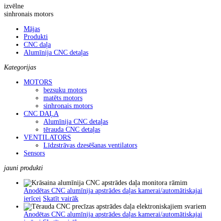
izvēlne
sinhronais motors
Mājas
Produkti
CNC daļa
Alumīnija CNC detaļas
Kategorijas
MOTORS
bezsuku motors
matēts motors
sinhronais motors
CNC DAĻA
Alumīnija CNC detaļas
tērauda CNC detaļas
VENTILATORS
Līdzstrāvas dzesēšanas ventilators
Sensors
jauni produkti
Anodētas CNC alumīnija apstrādes daļas kamerai/automātiskajai
ierīcei
Skatīt vairāk
Anodētas CNC alumīnija apstrādes daļas kamerai/automātiskajai