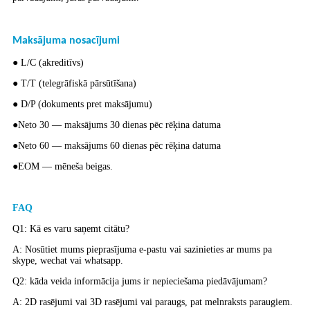
Maksājuma nosacījumi
● L/C (akreditīvs)
● T/T (telegrāfiskā pārsūtīšana)
● D/P (dokuments pret maksājumu)
●Neto 30 — maksājums 30 dienas pēc rēķina datuma
●Neto 60 — maksājums 60 dienas pēc rēķina datuma
●EOM — mēneša beigas.
FAQ
Q1: Kā es varu saņemt citātu?
A: Nosūtiet mums pieprasījuma e-pastu vai sazinieties ar mums pa
skype, wechat vai whatsapp.
Q2: kāda veida informācija jums ir nepieciešama piedāvājumam?
A: 2D rasējumi vai 3D rasējumi vai paraugs, pat melnraksts paraugiem.