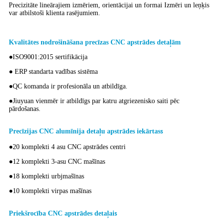
Precizitāte lineārajiem izmēriem, orientācijai un formai Izmēri un leņķis
var atbilstoši klienta rasējumiem.
Kvalitātes nodrošināšana precīzas CNC apstrādes detaļām
●ISO9001:2015 sertifikācija
● ERP standarta vadības sistēma
●QC komanda ir profesionāla un atbildīga.
●Jiuyuan vienmēr ir atbildīgs par katru atgriezenisko saiti pēc
pārdošanas.
Precīzijas CNC alumīnija detaļu apstrādes iekārtas
s
●20 komplekti 4 asu CNC apstrādes centri
●12 komplekti 3-asu CNC mašīnas
●18 komplekti urbjmašīnas
●10 komplekti virpas mašīnas
Priekšrocība CNC apstrādes detaļai
s