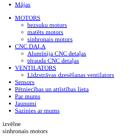
Mājas
MOTORS
bezsuku motors
matēts motors
sinhronais motors
CNC DAĻA
Alumīnija CNC detaļas
tērauda CNC detaļas
VENTILATORS
Līdzstrāvas dzesēšanas ventilators
Sensors
Pētniecības un attīstības lieta
Par mums
Jaunumi
Sazinies ar mums
izvēlne
sinhronais motors