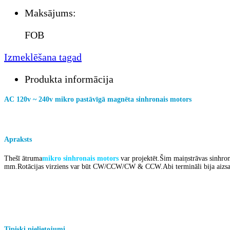
Maksājums:
FOB
Izmeklēšana tagad
Produkta informācija
AC 120v ~ 240v mikro pastāvīgā magnēta sinhronais motors
pastāvīgais magnēts
Apraksts
no
AC
sinhronais motors
The
šī ātruma
mikro sinhronais motors
var projektēt.Šim maiņstrāvas sinhro
mm.Rotācijas virziens var būt CW/CCW/CW & CCW.Abi termināli bija aizsarg
Tipiski pielietojumi
šī maiņstrāvas krāsns sinhronā motora