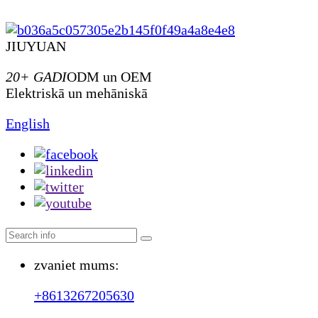
JIUYUAN
20+ GADI
ODM un OEM
Elektriskā un mehāniskā
English
zvaniet mums:
+8613267205630