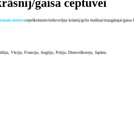
rāsnij/gaisa ceptuvei
hronais motors
cepeškrāsnim/mikroviļņu krāsnij/grila mašīnai/mazgātajai/gaisa 
liju, Vāciju, Franciju, Angliju, Poliju, Dienvidkoreju, Japānu.