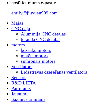
nosūtiet mums e-pastu:
emily@jiuyuan999.com
Mājas
CNC daļa
Alumīnija CNC detaļas
tērauda CNC detaļas
motors
bezsuku motors
matēts motors
sinhronais motors
Ventilators
Līdzstrāvas dzesēšanas ventilators
Sensors
R&D LIETA
Par mums
Jaunumi
Sazinies ar mums