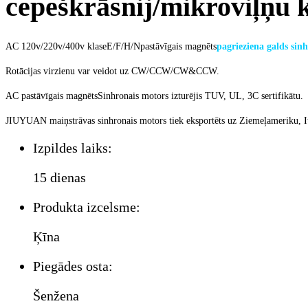
cepeškrāsnij/mikroviļņu k
AC 120v/220v/400v klase
E/F/H/N
pastāvīgais magnēts
pagrieziena galds sin
Rotācijas virzienu var veidot uz CW/CCW/CW&CCW.
AC
pastāvīgais magnēts
Sinhronais motors izturējis TUV, UL, 3C sertifikātu.
JIUYUAN maiņstrāvas sinhronais motors tiek eksportēts uz Ziemeļameriku, Itā
Izpildes laiks:
15 dienas
Produkta izcelsme:
Ķīna
Piegādes osta:
Šenžena