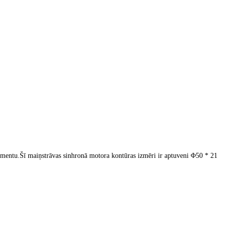
momentu.Šī maiņstrāvas sinhronā motora kontūras izmēri ir aptuveni Φ50 * 21