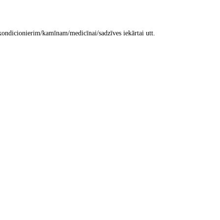
kondicionierim/kamīnam/medicīnai/sadzīves iekārtai utt.