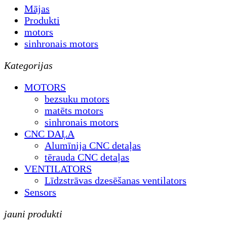
Mājas
Produkti
motors
sinhronais motors
Kategorijas
MOTORS
bezsuku motors
matēts motors
sinhronais motors
CNC DAĻA
Alumīnija CNC detaļas
tērauda CNC detaļas
VENTILATORS
Līdzstrāvas dzesēšanas ventilators
Sensors
jauni produkti