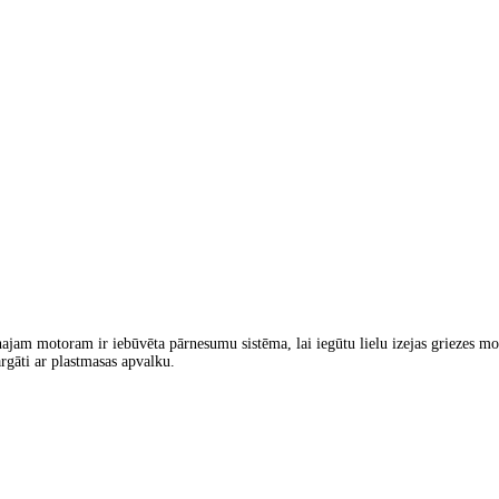
najam motoram ir iebūvēta pārnesumu sistēma, lai iegūtu lielu izejas griezes 
āti ar plastmasas apvalku.